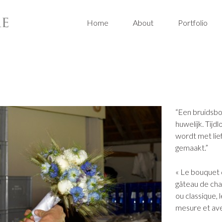
Home
About
Portfolio
“Een bruidsboe
huwelijk. Tijd
wordt met lie
gemaakt.”
« Le bouquet d
gâteau de ch
ou classique,
mesure et ave