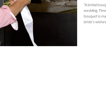
“A bridal bouq
wedding. Timel
bouquet is ma
bride’s wishes