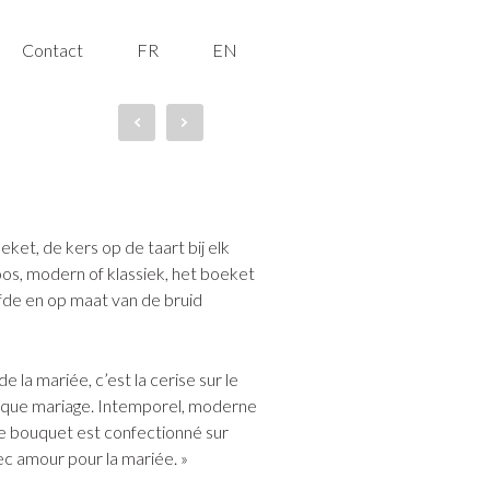
Contact
FR
EN
ket, de kers op de taart bij elk
loos, modern of klassiek, het boeket
fde en op maat van de bruid
e la mariée, c’est la cerise sur le
aque mariage. Intemporel, moderne
 le bouquet est confectionné sur
c amour pour la mariée. »