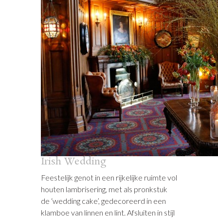
Irish Wedding
Feestelijk genot in een rijkelijke ruimte vol
houten lambrisering, met als pronkstuk
de ‘wedding cake’, gedecoreerd in een
klamboe van linnen en lint. Afsluiten in stijl