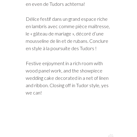
en even de Tudors achterna!
Délice festif dans un grand espace riche
en lambris avec comme pièce maîtresse,
le « gâteau de mariage », décoré d’une
mousseline de lin et de rubans. Conclure
en style à la poursuite des Tudors !
Festive enjoyment in a rich room with
wood panel work, and the showpiece
wedding cake decorated in a net of linen
and ribbon. Closing off in Tudor style, yes
we can!